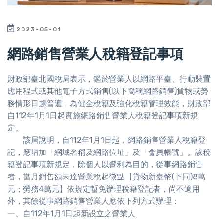
2023-05-01
網路銷售營業人稅籍登記事項
財政部臺北國稅局表示，鑑於營業人以網路平臺、行動裝置
應用程式或其他電子方式銷售(以下簡稱網路銷售)貨物或勞
務情形日趨普遍，為健全稅籍及強化稅籍管理效能，財政部
自112年1月1日起實施網路銷售營業人稅籍登記事項新規
定。
該局說明，自112年1月1日起，網路銷售營業人稅籍登
記，應增加「網域名稱及網路位址」及「會員帳號」。該稅
籍登記事項新規定，除個人以營利為目的，從事網路銷售
者，當月銷售額未達營業稅起徵點【貨物新臺幣(下同)8萬
元；勞務4萬元】依規定暫免辦理稅籍登記者，尚不適用
外，其餘從事網路銷售營業人應依下列方式辦理：
一、自112年1月1日起新設立之營業人